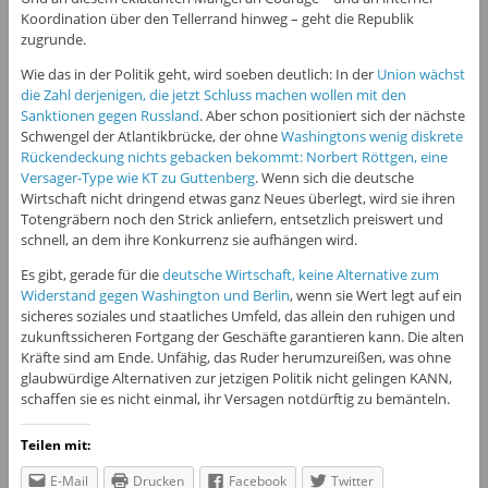
Koordination über den Tellerrand hinweg – geht die Republik
zugrunde.
Wie das in der Politik geht, wird soeben deutlich: In der
Union wächst
die Zahl derjenigen, die jetzt Schluss machen wollen mit den
Sanktionen gegen Russland
. Aber schon positioniert sich der nächste
Schwengel der Atlantikbrücke, der ohne
Washingtons wenig diskrete
Rückendeckung nichts gebacken bekommt: Norbert Röttgen, eine
Versager-Type wie KT zu Guttenberg
. Wenn sich die deutsche
Wirtschaft nicht dringend etwas ganz Neues überlegt, wird sie ihren
Totengräbern noch den Strick anliefern, entsetzlich preiswert und
schnell, an dem ihre Konkurrenz sie aufhängen wird.
Es gibt, gerade für die
deutsche Wirtschaft, keine Alternative zum
Widerstand gegen Washington und Berlin
, wenn sie Wert legt auf ein
sicheres soziales und staatliches Umfeld, das allein den ruhigen und
zukunftssicheren Fortgang der Geschäfte garantieren kann. Die alten
Kräfte sind am Ende. Unfähig, das Ruder herumzureißen, was ohne
glaubwürdige Alternativen zur jetzigen Politik nicht gelingen KANN,
schaffen sie es nicht einmal, ihr Versagen notdürftig zu bemänteln.
Teilen mit:
E-Mail
Drucken
Facebook
Twitter