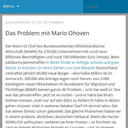
Menü
SCHLAGWÖRTER:
KT ZU GUTTENBERG
Das Problem mit Mario Ohoven
Der Mann ist Chef des Bundesverbandes Mittelständischer
Wirtschaft (BVMW) für 270.000 Unternehmen mit rund neun
Millionen Beschäftigten und rund 100 Milliarden Euro Umsatz. Beim
Jubiläums-Jahrestreffen
in Berlin findet er richtige, schöne und gute
Worte. Er kritisiert. Er nennt Zahlen, nur zum Beispiel
: Deutschland
verkraftet jährlich 40.000 neue Bürger – eine halbe Million ist im
Anmarsch, 300.000 alte Anträge liegen noch herum, von 3.000
benötigten neuen Mitarbeitern im Bundesamt für Migration und
Flüchtlinge (BAMF) kamen ganze 36! Problem – und das weiß er: Das
war das Jahrestreffen, jetzt ist es vorbei – und er hätte bei Mutti
bohren müssen, statt nur auf den Zahn zu fühlen! Er hätte in Aktion
gehen müssen, statt in weiteres Gelaber! Darf ich einmal raten: Der
hat seinen Exilsitz schon gebastelt. Das gleiche Phänomen haben wir
in einem anderen, ähnlichen, deutschen Verband. Wenn die Herren
WIRKLICH aufmucken, verlieren sie ihren Posten – so fürchten sie.
Und an diesem eklatanten Mangel an Courage – und an interner