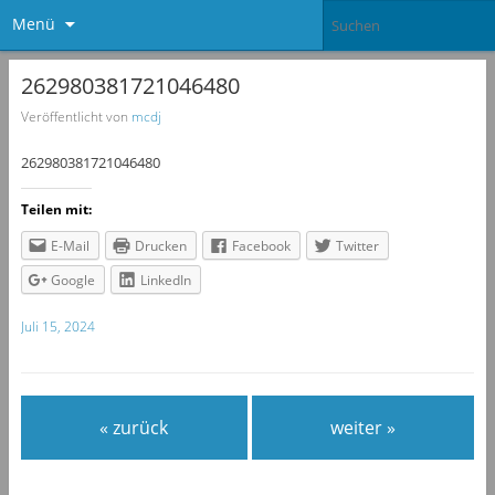
Menü
262980381721046480
Veröffentlicht von
mcdj
262980381721046480
Teilen mit:
E-Mail
Drucken
Facebook
Twitter
Google
LinkedIn
Juli 15, 2024
« zurück
weiter »