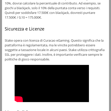
10%, dovrai calcolare la percentuale di contributo. Ad esempio, se
giochi a blackjack, solo il 10% della puntata conta verso i requisiti.
Quindi per soddisfare 17.500€ con blackjack, dovresti puntare
17.500€ / 0,10 = 175.000€.
Sicurezza e Licenze
Stake opera con licenza di Curacao eGaming. Questo significa che la
piattaforma è regolamentata, ma le vincite potrebbero essere
soggette a tassazione locale in alcuni paesi. Stake utilizza crittografia
SSL per proteggere i dati. Inoltre, è importante verificare sempre le
politiche di gioco responsabile.