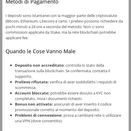
Metodi di Pagamento
I depositi sono istantanei con la maggior parte delle criptovalute
(Bitcoin, Ethereum, Litecoin) e carte. I prelievi possono richiedere da
pochi minuti a 24 ore a seconda del metodo. Non ci sono
commissioni applicate da Stake, ma la rete blockchain potrebbe
applicare fee.
Quando le Cose Vanno Male
Deposito non accreditato:
controlla lo stato della
transazione sulla blockchain. Se confermata, contatta il
supporto.
Prelievo rifiutato:
verifica di aver soddisfatto i requisiti di
scommessa.
Account bloccato:
potrebbe essere dovuto a KYC non
completato. Invia i documenti richiesti.
Bonus non attivato:
assicurati di aver inserito il codice
promozionale corretto al momento del deposito.
Problemi di connessione:
prova a cambiare rete o utilizzare
una VPN (dove consentito).