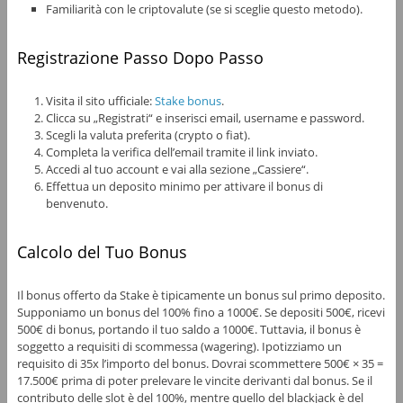
Familiarità con le criptovalute (se si sceglie questo metodo).
Registrazione Passo Dopo Passo
Visita il sito ufficiale:
Stake bonus
.
Clicca su „Registrati“ e inserisci email, username e password.
Scegli la valuta preferita (crypto o fiat).
Completa la verifica dell’email tramite il link inviato.
Accedi al tuo account e vai alla sezione „Cassiere“.
Effettua un deposito minimo per attivare il bonus di
benvenuto.
Calcolo del Tuo Bonus
Il bonus offerto da Stake è tipicamente un bonus sul primo deposito.
Supponiamo un bonus del 100% fino a 1000€. Se depositi 500€, ricevi
500€ di bonus, portando il tuo saldo a 1000€. Tuttavia, il bonus è
soggetto a requisiti di scommessa (wagering). Ipotizziamo un
requisito di 35x l’importo del bonus. Dovrai scommettere 500€ × 35 =
17.500€ prima di poter prelevare le vincite derivanti dal bonus. Se il
contributo delle slot è del 100%, mentre quello del blackjack è del