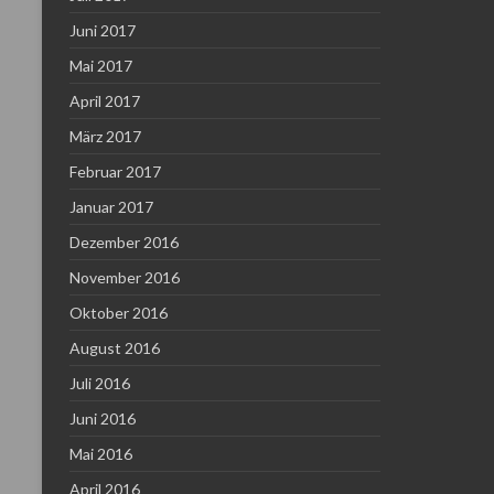
Juni 2017
Mai 2017
April 2017
März 2017
Februar 2017
Januar 2017
Dezember 2016
November 2016
Oktober 2016
August 2016
Juli 2016
Juni 2016
Mai 2016
April 2016