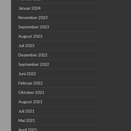
Januar 2024
November 2023
September 2023
August 2023
Juli 2023
Dezember 2022
September 2022
Juni 2022
Februar 2022
Oktober 2021
August 2021
Juli 2021
Mai 2021
April 2021