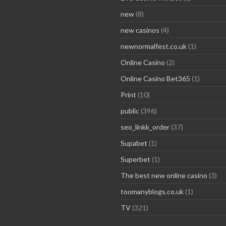
new
(8)
new casinos
(4)
newnormalfest.co.uk
(1)
Online Casino
(2)
Online Casino Bet365
(1)
Print
(10)
public
(396)
seo_linkk_order
(37)
Supabet
(1)
Superbet
(1)
The best new online casino
(3)
toomanyblogs.co.uk
(1)
TV
(321)