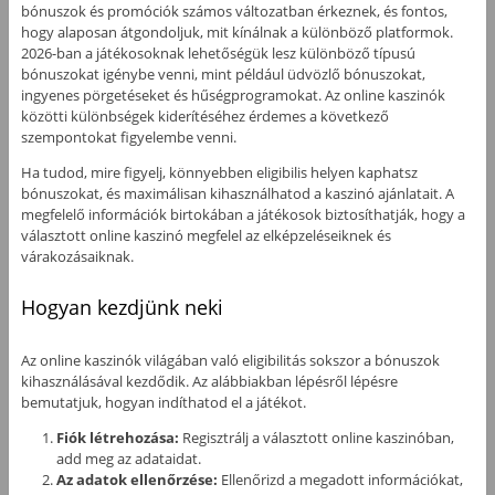
bónuszok és promóciók számos változatban érkeznek, és fontos,
hogy alaposan átgondoljuk, mit kínálnak a különböző platformok.
2026-ban a játékosoknak lehetőségük lesz különböző típusú
bónuszokat igénybe venni, mint például üdvözlő bónuszokat,
ingyenes pörgetéseket és hűségprogramokat. Az online kaszinók
közötti különbségek kiderítéséhez érdemes a következő
szempontokat figyelembe venni.
Ha tudod, mire figyelj, könnyebben eligibilis helyen kaphatsz
bónuszokat, és maximálisan kihasználhatod a kaszinó ajánlatait. A
megfelelő információk birtokában a játékosok biztosíthatják, hogy a
választott online kaszinó megfelel az elképzeléseiknek és
várakozásaiknak.
Hogyan kezdjünk neki
Az online kaszinók világában való eligibilitás sokszor a bónuszok
kihasználásával kezdődik. Az alábbiakban lépésről lépésre
bemutatjuk, hogyan indíthatod el a játékot.
Fiók létrehozása:
Regisztrálj a választott online kaszinóban,
add meg az adataidat.
Az adatok ellenőrzése:
Ellenőrizd a megadott információkat,