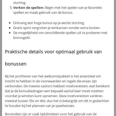
storting.
Verken de spellen:
Begin met het spelen van je favoriete
spellen en maak gebruik van de bonus.
Ontvang een hoge bonus op je eerste storting.
Gratis spins vergroten je winkansen zonder extra kosten.
De mogelijkheid om verschillende spellen uit te proberen met
bonusgeld.
Praktische details voor optimaal gebruik van
bonussen
Bij het profiteren van het welkomstpakket is het essentieel om
inzicht te hebben in de voorwaarden en regels die eraan zijn
verbonden. De meeste casino’s hebben inzetvereisten, wat betekent
dat je de bonusbedragen een bepaald aantal keer moet inzetten
voordat je winsten kunt opnemen. Deze inzetvereisten variëren
meestal tussen 35x en 40x, dus het is belangrijk om dit in gedachten
te houden bij het plannen van je speelsessies.
Bovendien zijn er vaak tijdslimieten voor het gebruik van de