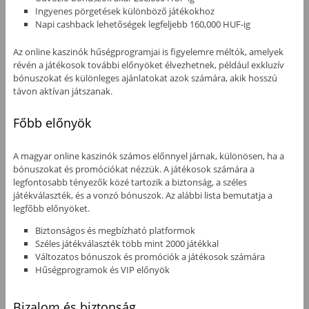
Ingyenes pörgetések különböző játékokhoz
Napi cashback lehetőségek legfeljebb 160,000 HUF-ig
Az online kaszinók hűségprogramjai is figyelemre méltók, amelyek
révén a játékosok további előnyöket élvezhetnek, például exkluzív
bónuszokat és különleges ajánlatokat azok számára, akik hosszú
távon aktívan játszanak.
Főbb előnyök
A magyar online kaszinók számos előnnyel járnak, különösen, ha a
bónuszokat és promóciókat nézzük. A játékosok számára a
legfontosabb tényezők közé tartozik a biztonság, a széles
játékválaszték, és a vonzó bónuszok. Az alábbi lista bemutatja a
legfőbb előnyöket.
Biztonságos és megbízható platformok
Széles játékválaszték több mint 2000 játékkal
Változatos bónuszok és promóciók a játékosok számára
Hűségprogramok és VIP előnyök
Bizalom és biztonság