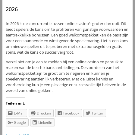
2026
In 2026 is de concurrentie tussen online casino’s groter dan ooit. Dit
biedt spelers de kans om te profiteren van gunstige voorwaarden en
aantrekkelijke bonussen. Een goed welkomstpakket kan de basis zijn
voor een spannende en winstgevende speelervaring. Het is een kans
om nieuwe spellen uit te proberen met extra bonusgeld en gratis
spins, wat de kans op succes vergroot.
Aarzel niet om je aan te melden bij een online casino en gebruik te
maken van de beschikbare aanbiedingen. De voordelen van het
welkomstpakket zijn te groot om te negeren en kunnen je
speelervaring aanzienlijk verbeteren. Met de juiste kennis en
voorbereiding kun je een plezierige en succesvolle tijd beleven in de
wereld van online gokken.
Teilen mit:
E-Mail
Drucken
Facebook
Twitter
Google
LinkedIn