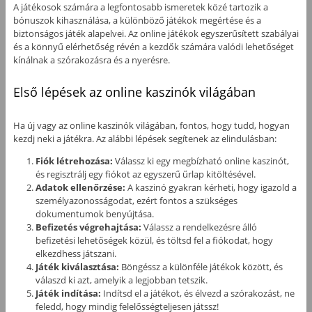
A játékosok számára a legfontosabb ismeretek közé tartozik a
bónuszok kihasználása, a különböző játékok megértése és a
biztonságos játék alapelvei. Az online játékok egyszerűsített szabályai
és a könnyű elérhetőség révén a kezdők számára valódi lehetőséget
kínálnak a szórakozásra és a nyerésre.
Első lépések az online kaszinók világában
Ha új vagy az online kaszinók világában, fontos, hogy tudd, hogyan
kezdj neki a játékra. Az alábbi lépések segítenek az elindulásban:
Fiók létrehozása:
Válassz ki egy megbízható online kaszinót,
és regisztrálj egy fiókot az egyszerű űrlap kitöltésével.
Adatok ellenőrzése:
A kaszinó gyakran kérheti, hogy igazold a
személyazonosságodat, ezért fontos a szükséges
dokumentumok benyújtása.
Befizetés végrehajtása:
Válassz a rendelkezésre álló
befizetési lehetőségek közül, és töltsd fel a fiókodat, hogy
elkezdhess játszani.
Játék kiválasztása:
Böngéssz a különféle játékok között, és
válaszd ki azt, amelyik a legjobban tetszik.
Játék indítása:
Indítsd el a játékot, és élvezd a szórakozást, ne
feledd, hogy mindig felelősségteljesen játssz!