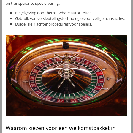
en transparante speelervaring.
Regelgeving door betrouwbare autoriteiten.
Gebruik van versleutelingstechnologie voor veilige transacties.
Duidelijke klachtenprocedures voor spelers.
Waarom kiezen voor een welkomstpakket in