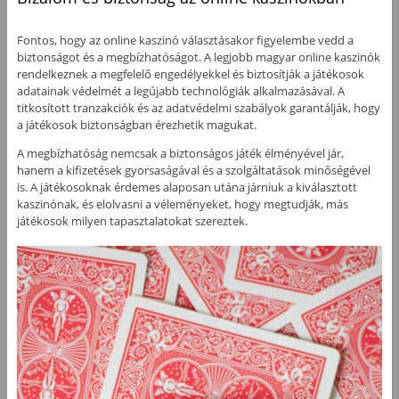
Fontos, hogy az online kaszinó választásakor figyelembe vedd a
biztonságot és a megbízhatóságot. A legjobb magyar online kaszinók
rendelkeznek a megfelelő engedélyekkel és biztosítják a játékosok
adatainak védelmét a legújabb technológiák alkalmazásával. A
titkosított tranzakciók és az adatvédelmi szabályok garantálják, hogy
a játékosok biztonságban érezhetik magukat.
A megbízhatóság nemcsak a biztonságos játék élményével jár,
hanem a kifizetések gyorsaságával és a szolgáltatások minőségével
is. A játékosoknak érdemes alaposan utána járniuk a kiválasztott
kaszinónak, és elolvasni a véleményeket, hogy megtudják, más
játékosok milyen tapasztalatokat szereztek.