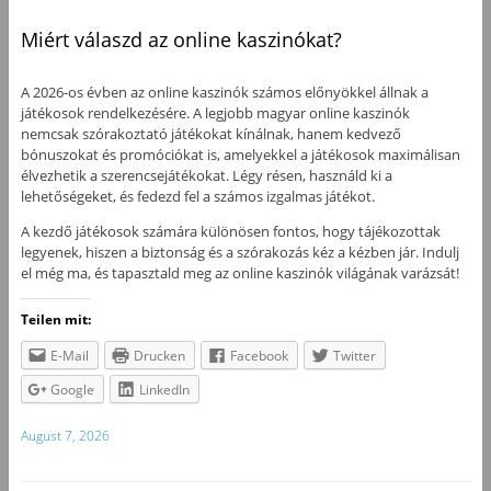
Miért válaszd az online kaszinókat?
A 2026-os évben az online kaszinók számos előnyökkel állnak a
játékosok rendelkezésére. A legjobb magyar online kaszinók
nemcsak szórakoztató játékokat kínálnak, hanem kedvező
bónuszokat és promóciókat is, amelyekkel a játékosok maximálisan
élvezhetik a szerencsejátékokat. Légy résen, használd ki a
lehetőségeket, és fedezd fel a számos izgalmas játékot.
A kezdő játékosok számára különösen fontos, hogy tájékozottak
legyenek, hiszen a biztonság és a szórakozás kéz a kézben jár. Indulj
el még ma, és tapasztald meg az online kaszinók világának varázsát!
Teilen mit:
E-Mail
Drucken
Facebook
Twitter
Google
LinkedIn
August 7, 2026