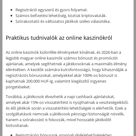
Regisztráció egyszerű és gyors folyamat.
Számos befizetési lehetőség, köztük kriptovaluták.
Szórakoztató és változatos játékok széles választéka.
Praktikus tudnivalók az online kaszinókról
Az online kaszinók különféle élményeket kínálnak, és 2026-ban a
legjobb magyar online kaszinók számos bónuszt és promóciót
ajánlanak, amelyek segíthetnek a játékosoknak a maximális élmény
elérésében. A kezdők számára kulcsfontosságú, hogy kihasználják a
regisztrációs bónuszokat, amelyekkel akár 100%-os bónuszt is
kaphatnak 200.000 HUF-ig, valamint kiegészítő ingyenes
pörgetéseket.
Továbbá, a játékosok élvezhetik a napi cashback ajánlatokat,
amelyek akár 15%-os visszatérítést is nyújthatnak a veszteségeikből,
és élő játékok során a visszatérítési lehetőségek is elérhetők. Ezek a
szolgáltatások nemcsak a játékosok pénzügyi biztonságát növelik,
hanem a szórakozást is fokozzák, mivel hosszabb játékidőt
biztosítanak.
Regisztrációs bónuszok azonnali játéklehetőségekhez.