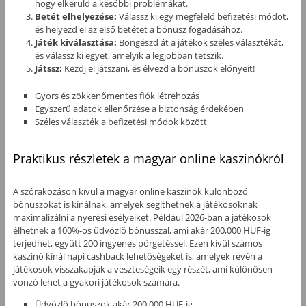
hogy elkerüld a későbbi problémákat.
Betét elhelyezése:
Válassz ki egy megfelelő befizetési módot,
és helyezd el az első betétet a bónusz fogadásához.
Játék kiválasztása:
Böngészd át a játékok széles választékát,
és válassz ki egyet, amelyik a legjobban tetszik.
Játssz:
Kezdj el játszani, és élvezd a bónuszok előnyeit!
Gyors és zökkenőmentes fiók létrehozás
Egyszerű adatok ellenőrzése a biztonság érdekében
Széles választék a befizetési módok között
Praktikus részletek a magyar online kaszinókról
A szórakozáson kívül a magyar online kaszinók különböző
bónuszokat is kínálnak, amelyek segíthetnek a játékosoknak
maximalizálni a nyerési esélyeiket. Például 2026-ban a játékosok
élhetnek a 100%-os üdvözlő bónusszal, ami akár 200,000 HUF-ig
terjedhet, együtt 200 ingyenes pörgetéssel. Ezen kívül számos
kaszinó kínál napi cashback lehetőségeket is, amelyek révén a
játékosok visszakapják a veszteségeik egy részét, ami különösen
vonzó lehet a gyakori játékosok számára.
Üdvözlő bónuszok akár 200,000 HUF-ig