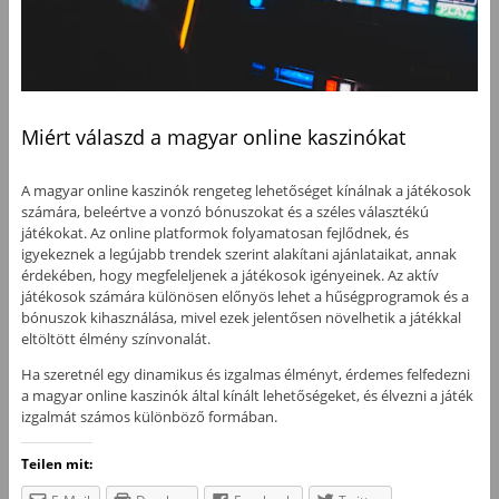
Miért válaszd a magyar online kaszinókat
A magyar online kaszinók rengeteg lehetőséget kínálnak a játékosok
számára, beleértve a vonzó bónuszokat és a széles választékú
játékokat. Az online platformok folyamatosan fejlődnek, és
igyekeznek a legújabb trendek szerint alakítani ajánlataikat, annak
érdekében, hogy megfeleljenek a játékosok igényeinek. Az aktív
játékosok számára különösen előnyös lehet a hűségprogramok és a
bónuszok kihasználása, mivel ezek jelentősen növelhetik a játékkal
eltöltött élmény színvonalát.
Ha szeretnél egy dinamikus és izgalmas élményt, érdemes felfedezni
a magyar online kaszinók által kínált lehetőségeket, és élvezni a játék
izgalmát számos különböző formában.
Teilen mit: