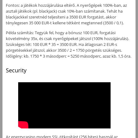
Fontos: a játékok hozzájárulása eltérő. A nyerőgépek 100%-ban, az
asztali játékok (pl. blackjack) csak 10%-ban számítanak. Tehát ha
blackjackkel szeretnéd teljesíteni a 3500 EUR forgatást, akkor
ténylegesen 35 000 EUR-t kellene tétként megtenned (3500 / 0,1).
Példa számítás: Tegyük fel, hogy a bónusz 100 EUR, forgatási
követelmény 35x, és csak nyerőgépeket játszol (100% hozzájárulás).
Szükséges tét: 100 EUR * 35 = 3500 EUR. Ha átlagosan 2 EUR-s
pörgetésekkel játszol, akkor 3500 / 2 = 1750 pörgetés szükséges.
Időigény: kb. 1750 * 3 másodperc = 5250 másodperc, azaz kb. 1,5 óra.
Security
Az energycasino modern SSL-titkosítást (256 bites) használ az