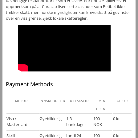
uavhengige testlaboratorier som eCOGRA. For norske spillere: vær
oppmerksom på at Curacao-lisensierte casinoer som Betibet ikke
trekker skatt, men norske myndigheter kan kreve skatt på gevinster
over en viss grense. Sjekk lokale skatteregler.
Payment Methods
METODE
INNSKUDDSTID
UTTAKSTID
MIN.
GEBYR
GRENSE
Visa /
Øyeblikkelig
1-3
100
0 kr
Mastercard
bankdager
NOK
Skrill
Øyeblikkelig
Inntil 24
100
0 kr