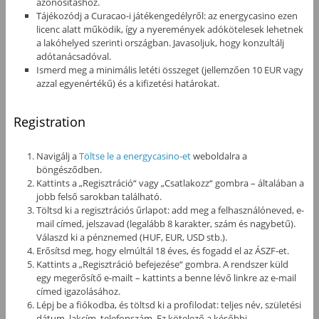
azonosításhoz.
Tájékozódj a Curacao-i játékengedélyről: az energycasino ezen
licenc alatt működik, így a nyeremények adókötelesek lehetnek
a lakóhelyed szerinti országban. Javasoljuk, hogy konzultálj
adótanácsadóval.
Ismerd meg a minimális letéti összeget (jellemzően 10 EUR vagy
azzal egyenértékű) és a kifizetési határokat.
Registration
Navigálj a
Töltse le a energycasino-et
weboldalra a
böngésződben.
Kattints a „Regisztráció“ vagy „Csatlakozz“ gombra – általában a
jobb felső sarokban található.
Töltsd ki a regisztrációs űrlapot: add meg a felhasználóneved, e-
mail címed, jelszavad (legalább 8 karakter, szám és nagybetű).
Válaszd ki a pénznemed (HUF, EUR, USD stb.).
Erősítsd meg, hogy elmúltál 18 éves, és fogadd el az ÁSZF-et.
Kattints a „Regisztráció befejezése“ gombra. A rendszer küld
egy megerősítő e-mailt – kattints a benne lévő linkre az e-mail
címed igazolásához.
Lépj be a fiókodba, és töltsd ki a profilodat: teljes név, születési
dátum, lakcím, telefonszám. Ez kötelező a későbbi