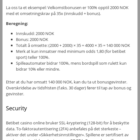
La oss ta et eksempel: Velkomstbonusen er 100% opptil 2000 NOK
med et omsetningskrav på 35x (innskudd + bonus).
Beregning:
Innskudd: 2000 NOK
Bonus: 2000 NOK
Totalt å omsette: (2000 + 2000) × 35 = 4000 × 35 = 140 000 NOK
Merk at kun innsatser med minimum odds 1,80 (for betibet
sport) teller 100%.
Spilleautomater bidrar 100%, mens bordspill som rulett kun
bidrar 10% eller mindre.
Etter at du har omsatt 140 000 NOK, kan du ta ut bonusgevinster.
Overskridelse av tidsfristen (f.eks. 30 dager) fører til tap av bonus og
gevinster.
Security
Betibet casino online bruker SSL-kryptering (128-bit) for å beskytte
data. To-faktorautentisering (2FA) anbefales på det sterkeste –
aktiver det under «Sikkerhetsinnstillinger». Spillene er sertifisert av