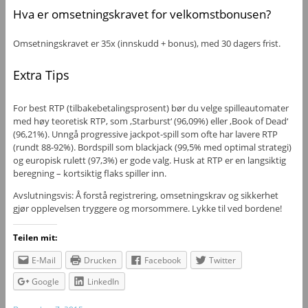
Hva er omsetningskravet for velkomstbonusen?
Omsetningskravet er 35x (innskudd + bonus), med 30 dagers frist.
Extra Tips
For best RTP (tilbakebetalingsprosent) bør du velge spilleautomater
med høy teoretisk RTP, som ‚Starburst‘ (96,09%) eller ‚Book of Dead‘
(96,21%). Unngå progressive jackpot-spill som ofte har lavere RTP
(rundt 88-92%). Bordspill som blackjack (99,5% med optimal strategi)
og europisk rulett (97,3%) er gode valg. Husk at RTP er en langsiktig
beregning – kortsiktig flaks spiller inn.
Avslutningsvis: Å forstå registrering, omsetningskrav og sikkerhet
gjør opplevelsen tryggere og morsommere. Lykke til ved bordene!
Teilen mit:
E-Mail
Drucken
Facebook
Twitter
Google
LinkedIn