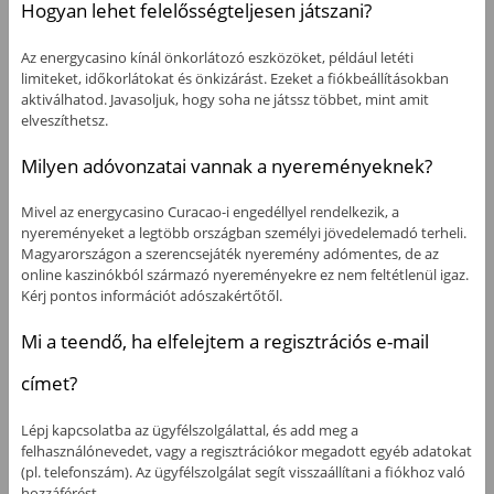
Hogyan lehet felelősségteljesen játszani?
Az energycasino kínál önkorlátozó eszközöket, például letéti
limiteket, időkorlátokat és önkizárást. Ezeket a fiókbeállításokban
aktiválhatod. Javasoljuk, hogy soha ne játssz többet, mint amit
elveszíthetsz.
Milyen adóvonzatai vannak a nyereményeknek?
Mivel az energycasino Curacao-i engedéllyel rendelkezik, a
nyereményeket a legtöbb országban személyi jövedelemadó terheli.
Magyarországon a szerencsejáték nyeremény adómentes, de az
online kaszinókból származó nyereményekre ez nem feltétlenül igaz.
Kérj pontos információt adószakértőtől.
Mi a teendő, ha elfelejtem a regisztrációs e-mail
címet?
Lépj kapcsolatba az ügyfélszolgálattal, és add meg a
felhasználónevedet, vagy a regisztrációkor megadott egyéb adatokat
(pl. telefonszám). Az ügyfélszolgálat segít visszaállítani a fiókhoz való
hozzáférést.