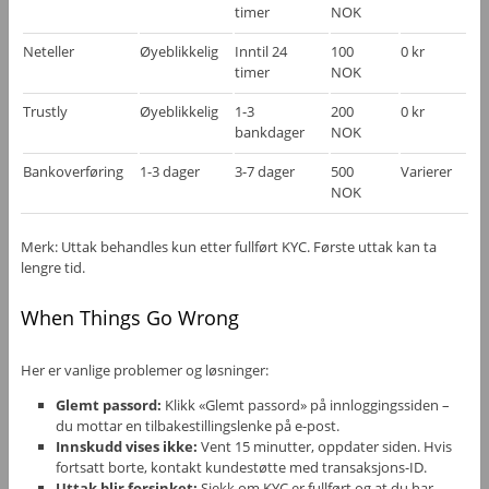
timer
NOK
Neteller
Øyeblikkelig
Inntil 24
100
0 kr
timer
NOK
Trustly
Øyeblikkelig
1-3
200
0 kr
bankdager
NOK
Bankoverføring
1-3 dager
3-7 dager
500
Varierer
NOK
Merk: Uttak behandles kun etter fullført KYC. Første uttak kan ta
lengre tid.
When Things Go Wrong
Her er vanlige problemer og løsninger:
Glemt passord:
Klikk «Glemt passord» på innloggingssiden –
du mottar en tilbakestillingslenke på e-post.
Innskudd vises ikke:
Vent 15 minutter, oppdater siden. Hvis
fortsatt borte, kontakt kundestøtte med transaksjons-ID.
Uttak blir forsinket:
Sjekk om KYC er fullført og at du har