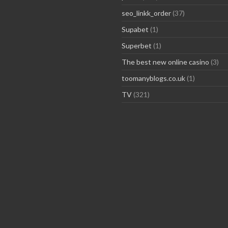
seo_linkk_order
(37)
Supabet
(1)
Superbet
(1)
The best new online casino
(3)
toomanyblogs.co.uk
(1)
TV
(321)