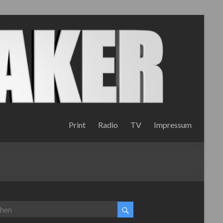
Print
Radio
TV
Impressum