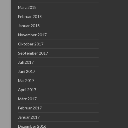
März 2018
Februar 2018
Januar 2018
November 2017
Oktober 2017
September 2017
Juli 2017
Juni 2017
Mai 2017
April 2017
März 2017
Februar 2017
Januar 2017
Dezember 2016