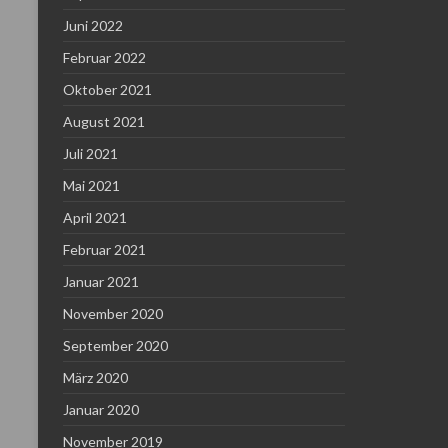
Juni 2022
Februar 2022
Oktober 2021
August 2021
Juli 2021
Mai 2021
April 2021
Februar 2021
Januar 2021
November 2020
September 2020
März 2020
Januar 2020
November 2019