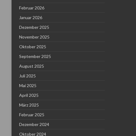
Februar 2026
Januar 2026
Dezember 2025
November 2025
Oktober 2025
September 2025
August 2025
Juli 2025
Mai 2025
April 2025
März 2025
Februar 2025
Dezember 2024
Oktober 2024