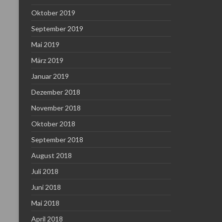
Oktober 2019
September 2019
Mai 2019
März 2019
Januar 2019
Dezember 2018
November 2018
Oktober 2018
September 2018
August 2018
Juli 2018
Juni 2018
Mai 2018
April 2018