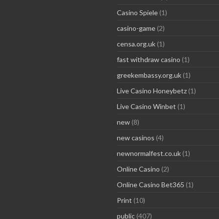
Casino Spiele
(1)
casino-game
(2)
censa.org.uk
(1)
fast withdraw casino
(1)
greekembassy.org.uk
(1)
Live Casino Honeybetz
(1)
Live Casino Winbet
(1)
new
(8)
new casinos
(4)
newnormalfest.co.uk
(1)
Online Casino
(2)
Online Casino Bet365
(1)
Print
(10)
public
(407)