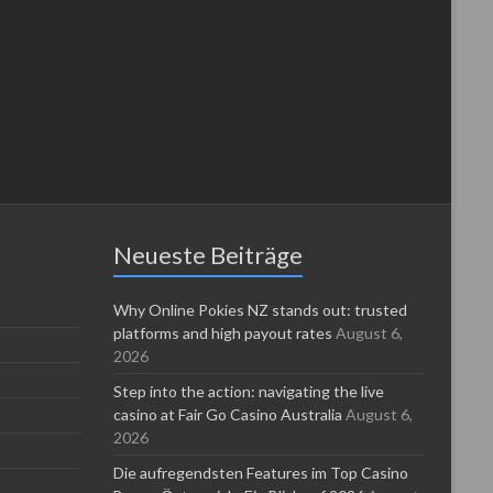
Neueste Beiträge
Why Online Pokies NZ stands out: trusted
platforms and high payout rates
August 6,
2026
Step into the action: navigating the live
casino at Fair Go Casino Australia
August 6,
2026
Die aufregendsten Features im Top Casino