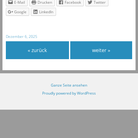
E-Mail
Drucken
Facebook
Twitter
Google
LinkedIn
Dezember 6, 2025
« zurück
weiter »
Ganze Seite ansehen
Proudly powered by WordPress