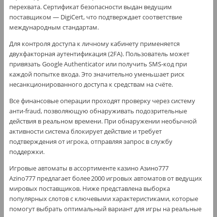
перехвата. Сертификат безопасности выдан ведущим
поставщиком — DigiCert, что подтверждает соответствие
международным стандартам.
Для контроля доступа к личному кабинету применяется
двухфакторная аутентификация (2FA). Пользователь может
привязать Google Authenticator или получить SMS‑код при
каждой попытке входа. Это значительно уменьшает риск
несанкционированного доступа к средствам на счёте.
Все финансовые операции проходят проверку через систему
анти‑fraud, позволяющую обнаруживать подозрительные
действия в реальном времени. При обнаружении необычной
активности система блокирует действие и требует
подтверждения от игрока, отправляя запрос в службу
поддержки.
Игровые автоматы в ассортименте казино Азино777
Azino777 предлагает более 2000 игровых автоматов от ведущих
мировых поставщиков. Ниже представлена выборка
популярных слотов с ключевыми характеристиками, которые
помогут выбрать оптимальный вариант для игры на реальные