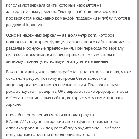
используют зеркала сайта, которые находятся на
альтернативных доменах. Текущее работающие зеркала
проверяются ежедневно командой поддержки и публикуются в
разделе «Новости».
Одно из надёжных зеркал —
azino777-wp.com
, которое
полностью повторяет функционал основного сайта, включая все
разделы и бонусные предложения. При переходе по зеркалу
система автоматически перенаправляет пользователя к
личному кабинету, используя те же учётные данные.
Важно помнить, что зеркала работают на тех же серверах, что и
основной ресурс, поэтому вопросы безопасности и
лицензирования остаются неизменными. Пользователям
рекомендуется проверять URL‑адрес в строке браузера, чтобы
избежать фишинговых сайтов, которые могут имитировать
зеркало.
Способы пополнения счета и вывода средств
В Azino777 доступен широкий спектр финансовых методов,
оптимизированных под российскую аудиторию. Наиболее
популярные варианты пополнения включают: