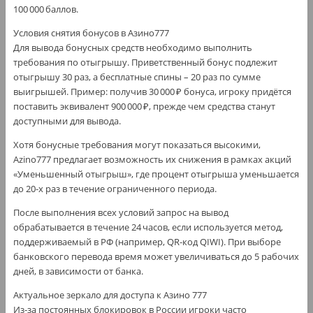
100 000 баллов.
Условия снятия бонусов в Азино777
Для вывода бонусных средств необходимо выполнить
требования по отыгрышу. Приветственный бонус подлежит
отыгрышу 30 раз, а бесплатные спины – 20 раз по сумме
выигрышей. Пример: получив 30 000 ₽ бонуса, игроку придётся
поставить эквивалент 900 000 ₽, прежде чем средства станут
доступными для вывода.
Хотя бонусные требования могут показаться высокими,
Azino777 предлагает возможность их снижения в рамках акций
«Уменьшенный отыгрыш», где процент отыгрыша уменьшается
до 20‑х раз в течение ограниченного периода.
После выполнения всех условий запрос на вывод
обрабатывается в течение 24 часов, если используется метод,
поддерживаемый в РФ (например, QR‑код QIWI). При выборе
банковского перевода время может увеличиваться до 5 рабочих
дней, в зависимости от банка.
Актуальное зеркало для доступа к Азино 777
Из‑за постоянных блокировок в России игроки часто