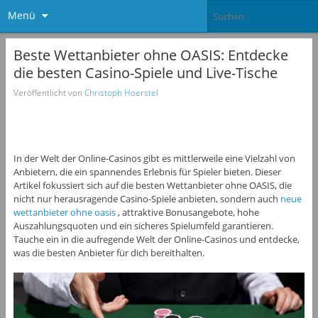
Menü
Beste Wettanbieter ohne OASIS: Entdecke
die besten Casino-Spiele und Live-Tische
Veröffentlicht von
Christoph Hoerstel
In der Welt der Online-Casinos gibt es mittlerweile eine Vielzahl von
Anbietern, die ein spannendes Erlebnis für Spieler bieten. Dieser
Artikel fokussiert sich auf die besten Wettanbieter ohne OASIS, die
nicht nur herausragende Casino-Spiele anbieten, sondern auch
neue
wettanbieter ohne oasis
, attraktive Bonusangebote, hohe
Auszahlungsquoten und ein sicheres Spielumfeld garantieren.
Tauche ein in die aufregende Welt der Online-Casinos und entdecke,
was die besten Anbieter für dich bereithalten.