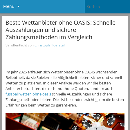
Menü
Beste Wettanbieter ohne OASIS: Schnelle
Auszahlungen und sichere
Zahlungsmethoden im Vergleich
Veröffentlicht von
Christoph Hoerstel
Im Jahr 2026 erfreuen sich Wettanbieter ohne OASIS wachsender
Beliebtheit, da sie Spielern die Möglichkeit bieten, sicher und schnell
Wetten zu platzieren. In dieser Analyse werden wir die besten
Anbieter betrachten, die nicht nur hohe Quoten, sondern auch
fussball wetten ohne oasis
schnelle Auszahlungen und sichere
Zahlungsmethoden bieten. Dies ist besonders wichtig, um die besten
Erfahrungen beim Wetten zu garantieren.