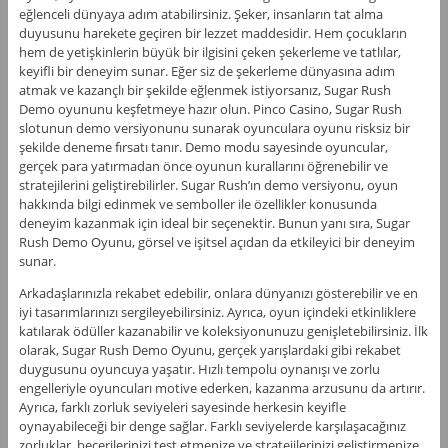
eğlenceli dünyaya adım atabilirsiniz. Şeker, insanların tat alma
duyusunu harekete geçiren bir lezzet maddesidir. Hem çocukların
hem de yetişkinlerin büyük bir ilgisini çeken şekerleme ve tatlılar,
keyifli bir deneyim sunar. Eğer siz de şekerleme dünyasına adım
atmak ve kazançlı bir şekilde eğlenmek istiyorsanız, Sugar Rush
Demo oyununu keşfetmeye hazır olun. Pinco Casino, Sugar Rush
slotunun demo versiyonunu sunarak oyunculara oyunu risksiz bir
şekilde deneme fırsatı tanır. Demo modu sayesinde oyuncular,
gerçek para yatırmadan önce oyunun kurallarını öğrenebilir ve
stratejilerini geliştirebilirler. Sugar Rush’ın demo versiyonu, oyun
hakkında bilgi edinmek ve semboller ile özellikler konusunda
deneyim kazanmak için ideal bir seçenektir. Bunun yanı sıra, Sugar
Rush Demo Oyunu, görsel ve işitsel açıdan da etkileyici bir deneyim
sunar.
Arkadaşlarınızla rekabet edebilir, onlara dünyanızı gösterebilir ve en
iyi tasarımlarınızı sergileyebilirsiniz. Ayrıca, oyun içindeki etkinliklere
katılarak ödüller kazanabilir ve koleksiyonunuzu genişletebilirsiniz. İlk
olarak, Sugar Rush Demo Oyunu, gerçek yarışlardaki gibi rekabet
duygusunu oyuncuya yaşatır. Hızlı tempolu oynanışı ve zorlu
engelleriyle oyuncuları motive ederken, kazanma arzusunu da artırır.
Ayrıca, farklı zorluk seviyeleri sayesinde herkesin keyifle
oynayabileceği bir denge sağlar. Farklı seviyelerde karşılaşacağınız
zorluklar, becerilerinizi test etmenize ve stratejilerinizi geliştirmenize