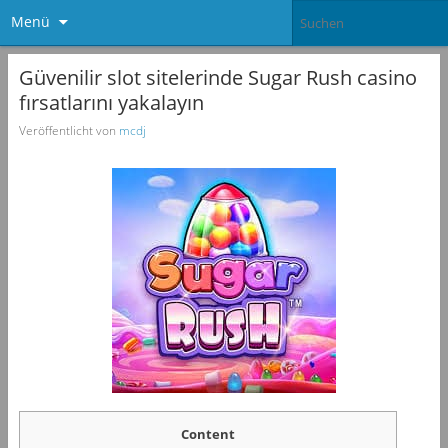
Menü
Güvenilir slot sitelerinde Sugar Rush casino
fırsatlarını yakalayın
Veröffentlicht von
mcdj
Content