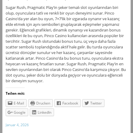
Sugar Rush, Pragmatic Play’in şeker temalı slot oyunlarından biri
olup, oyunculara tatlı ve renkli bir oyun deneyimi sunar. Pinco
Casino’da yer alan bu oyun, 7×7’lik bir ızgarada oynanır ve kazanç
elde etmek için aynı sembolleri gruplayarak eşleşmeler yapmanız
gerekir. Eğlenceli grafikleri, dinamik oynanışı ve kazandıran bonus
özellikleri ile bu oyun, Pinco Casino kullanıcıları arasında popüler bir
tercihtir. Sugar Rush slotundaki bonus turu, üç veya daha fazla
scatter sembolü toplandığında aktif hale gelir. Bu turda oyunculara
ücretsiz dönüşler sunulur ve her kazanç, çarpanlar sayesinde
katlanarak artar. Pinco Casino’da bu bonus turu, oyunculara ekstra
heyecan ve kazanç fırsatları sunar. Sugar Rush, Pragmatic Play’in en
sevilen oyunlarından biri olarak Pinco Casino’da karşımıza çıkıyor. Bu
slot oyunu, şeker dolu bir dünyada geçiyor ve oyunculara eğlenceli
bir deneyim sunuyor.
Teilen mit:
E-Mail
Drucken
Facebook
Twitter
Google
LinkedIn
Januar 4, 2026