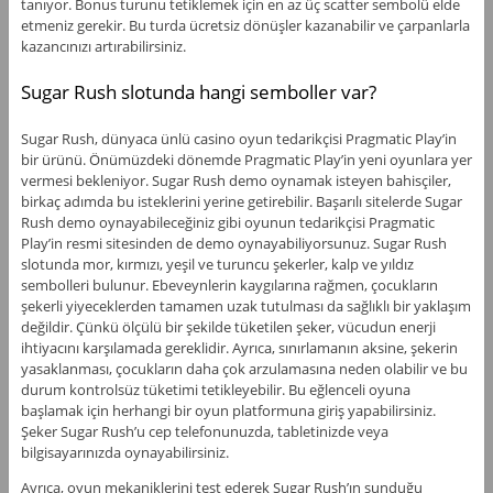
tanıyor. Bonus turunu tetiklemek için en az üç scatter sembolü elde
etmeniz gerekir. Bu turda ücretsiz dönüşler kazanabilir ve çarpanlarla
kazancınızı artırabilirsiniz.
Sugar Rush slotunda hangi semboller var?
Sugar Rush, dünyaca ünlü casino oyun tedarikçisi Pragmatic Play’in
bir ürünü. Önümüzdeki dönemde Pragmatic Play’in yeni oyunlara yer
vermesi bekleniyor. Sugar Rush demo oynamak isteyen bahisçiler,
birkaç adımda bu isteklerini yerine getirebilir. Başarılı sitelerde Sugar
Rush demo oynayabileceğiniz gibi oyunun tedarikçisi Pragmatic
Play’in resmi sitesinden de demo oynayabiliyorsunuz. Sugar Rush
slotunda mor, kırmızı, yeşil ve turuncu şekerler, kalp ve yıldız
sembolleri bulunur. Ebeveynlerin kaygılarına rağmen, çocukların
şekerli yiyeceklerden tamamen uzak tutulması da sağlıklı bir yaklaşım
değildir. Çünkü ölçülü bir şekilde tüketilen şeker, vücudun enerji
ihtiyacını karşılamada gereklidir. Ayrıca, sınırlamanın aksine, şekerin
yasaklanması, çocukların daha çok arzulamasına neden olabilir ve bu
durum kontrolsüz tüketimi tetikleyebilir. Bu eğlenceli oyuna
başlamak için herhangi bir oyun platformuna giriş yapabilirsiniz.
Şeker Sugar Rush’u cep telefonunuzda, tabletinizde veya
bilgisayarınızda oynayabilirsiniz.
Ayrıca, oyun mekaniklerini test ederek Sugar Rush’ın sunduğu