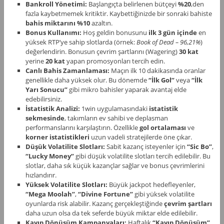
Bankroll Yönetimi:
Başlangıçta belirlenen bütçeyi
%20
‚den
fazla kaybetmemek kritiktir. Kaybettiğinizde bir sonraki bahiste
bahis miktarını %10
azaltın.
Bonus Kullanımı:
Hoş geldin bonusunu
ilk 3 gün içinde
en
yüksek RTP’ye sahip slotlarda (örnek:
Book of Dead – 96,21%
)
değerlendirin. Bonusun çevrim şartlarını (Wagering)
30 kat
yerine
20 kat
yapan promosyonları tercih edin.
Canlı Bahis Zamanlaması:
Maçın ilk 10 dakikasında oranlar
genellikle daha yüksek olur. Bu dönemde
“İlk Gol”
veya
“İlk
Yarı Sonucu”
gibi mikro bahisler yaparak avantaj elde
edebilirsiniz.
İstatistik Analizi:
1win uygulamasındaki
istatistik
sekmesinde
, takımların ev sahibi ve deplasman
performanslarını karşılaştırın. Özellikle
gol ortalaması
ve
korner istatistikleri
uzun vadeli stratejilerde öne çıkar.
Düşük Volatilite Slotları:
Sabit kazanç isteyenler için
“Sic Bo”
,
“Lucky Money”
gibi düşük volatilite slotları tercih edilebilir. Bu
slotlar, daha sık küçük kazançlar sağlar ve bonus çevrimlerini
hızlandırır.
Yüksek Volatilite Slotları:
Büyük jackpot hedefleyenler,
“Mega Moolah”
,
“Divine Fortune”
gibi yüksek volatilite
oyunlarda risk alabilir. Kazanç gerçekleştiğinde
çevrim şartları
daha uzun olsa da tek seferde büyük miktar elde edilebilir.
Kayıp Dönüşüm Kampanyaları:
Haftalık
“Kayıp Dönüşüm”