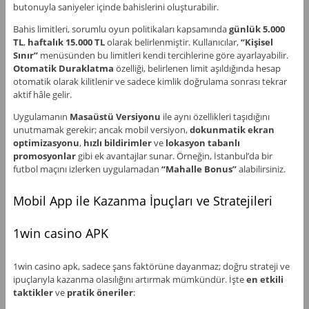
butonuyla saniyeler içinde bahislerini oluşturabilir.
Bahis limitleri, sorumlu oyun politikaları kapsamında
günlük 5.000
TL
,
haftalık 15.000 TL
olarak belirlenmiştir. Kullanıcılar,
“Kişisel
Sınır”
menüsünden bu limitleri kendi tercihlerine göre ayarlayabilir.
Otomatik Duraklatma
özelliği, belirlenen limit aşıldığında hesap
otomatik olarak kilitlenir ve sadece kimlik doğrulama sonrası tekrar
aktif hâle gelir.
Uygulamanın
Masaüstü Versiyonu
ile aynı özellikleri taşıdığını
unutmamak gerekir; ancak mobil versiyon,
dokunmatik ekran
optimizasyonu
,
hızlı bildirimler
ve
lokasyon tabanlı
promosyonlar
gibi ek avantajlar sunar. Örneğin, İstanbul’da bir
futbol maçını izlerken uygulamadan
“Mahalle Bonus”
alabilirsiniz.
Mobil App ile Kazanma İpuçları ve Stratejileri
1win casino APK
1win casino apk, sadece şans faktörüne dayanmaz; doğru strateji ve
ipuçlarıyla kazanma olasılığını artırmak mümkündür. İşte
en etkili
taktikler
ve
pratik öneriler
: