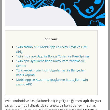
Content
1win casino APK Mobil App ile Kolay Kayıt ve Hızlı
Giriş
1win Indir apk App ile Bonus Turları ve Free Spinler
1win apk Uygulamasında Kolay Para Yatırma ve
Çekme
Türkiye’deki 1win Indir Uygulaması ile Bahçeden
Bahis Yapma
Mobil App ile Kazanma İpuçları ve Stratejileri 1win
casino APK
1win, Android ve iOS platformları için geliştirdiği resmi
apk
dosyası
sayesinde, mobil cihazlarda sorunsuz bir bahis deneyimi sunar.