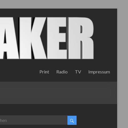
Print
Radio
TV
Impressum