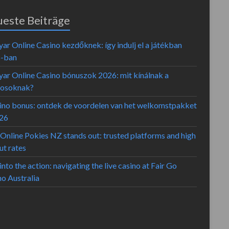
este Beiträge
r Online Casino kezdőknek: így indulj el a játékban
-ban
ar Online Casino bónuszok 2026: mit kínálnak a
kosoknak?
ino bonus: ontdek de voordelen van het welkomstpakket
026
Online Pokies NZ stands out: trusted platforms and high
ut rates
into the action: navigating the live casino at Fair Go
o Australia