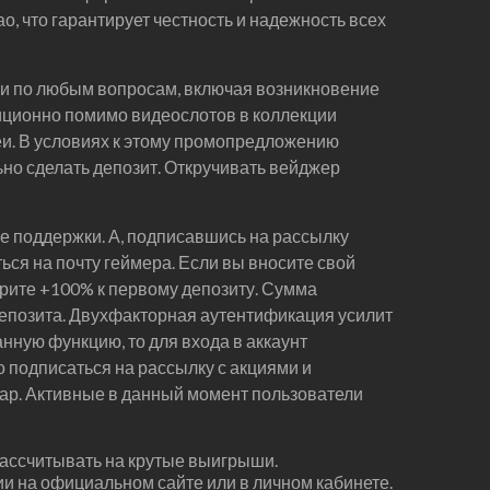
, что гарантирует честность и надежность всех
и по любым вопросам, включая возникновение
иционно помимо видеослотов в коллекции
реи. В условиях к этому промопредложению
ьно сделать депозит. Откручивать вейджер
е поддержки. А, подписавшись на рассылку
ся на почту геймера. Если вы вносите свой
ерите +100% к первому депозиту. Сумма
депозита. Двухфакторная аутентификация усилит
нную функцию, то для входа в аккаунт
подписаться на рассылку с акциями и
тар. Активные в данный момент пользователи
рассчитывать на крутые выигрыши.
и на официальном сайте или в личном кабинете.