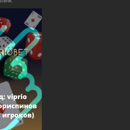
атели.