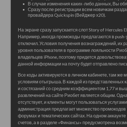
В случае изменения каких-либо данных, Вы об
Сразу после регистрации всем новичкам раздают
провайдера Quickspin (Вейджер х20).
На экране сразу запускается слот Story of Hercules
Например, иногда промокоды предлагаются в push-
отключил. Условия получения вознаграждений, их р
уровня пользователя в программе лояльности Риоб
владельцев iPhone, поэтому придется довольствов
данной информации на почту будет отправлено пис
Все коды активируются в личном кабинете, там же 
условиям отыгрыша. В каждой из представленных к
и состязаний со средним коэффициентом 1,77 и выш
развлечений на сайте Риобет является общим. Одна
отсутствует, и клиенты могут пользоваться услугам
администрация предлагает множество промокодов 
форумах и тематических сайтах. На одном аккаунт
счетов, а в разделе «Финансы» предусмотрена воз