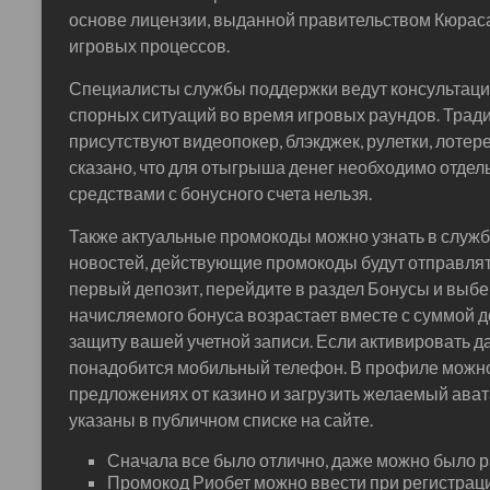
основе лицензии, выданной правительством Кюрасао
игровых процессов.
Специалисты службы поддержки ведут консультаци
спорных ситуаций во время игровых раундов. Трад
присутствуют видеопокер, блэкджек, рулетки, лоте
сказано, что для отыгрыша денег необходимо отдел
средствами с бонусного счета нельзя.
Также актуальные промокоды можно узнать в служб
новостей, действующие промокоды будут отправлять
первый депозит, перейдите в раздел Бонусы и выб
начисляемого бонуса возрастает вместе с суммой 
защиту вашей учетной записи. Если активировать да
понадобится мобильный телефон. В профиле можно 
предложениях от казино и загрузить желаемый ава
указаны в публичном списке на сайте.
Сначала все было отлично, даже можно было 
Промокод Риобет можно ввести при регистраци