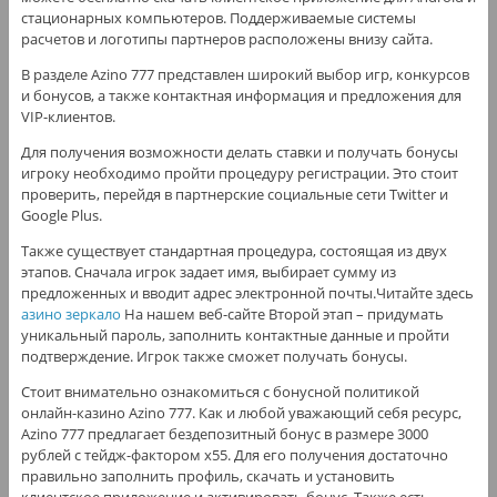
стационарных компьютеров. Поддерживаемые системы
расчетов и логотипы партнеров расположены внизу сайта.
В разделе Azino 777 представлен широкий выбор игр, конкурсов
и бонусов, а также контактная информация и предложения для
VIP-клиентов.
Для получения возможности делать ставки и получать бонусы
игроку необходимо пройти процедуру регистрации. Это стоит
проверить, перейдя в партнерские социальные сети Twitter и
Google Plus.
Также существует стандартная процедура, состоящая из двух
этапов. Сначала игрок задает имя, выбирает сумму из
предложенных и вводит адрес электронной почты.Читайте здесь
азино зеркало
На нашем веб-сайте Второй этап – придумать
уникальный пароль, заполнить контактные данные и пройти
подтверждение. Игрок также сможет получать бонусы.
Стоит внимательно ознакомиться с бонусной политикой
онлайн-казино Azino 777. Как и любой уважающий себя ресурс,
Azino 777 предлагает бездепозитный бонус в размере 3000
рублей с тейдж-фактором x55. Для его получения достаточно
правильно заполнить профиль, скачать и установить