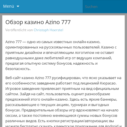
Menü
Обзор казино Azino 777
Veröffentlicht von
Christoph Hoerstel
Azino 777 — одно из самых известных онлайн-казино,
ориентированных на русскоязычных пользователей. Казино с
приятным дизайном и впечатляющим логотипом не оставит
равнодушными даже любителей игр от ведущих компаний,
предлагая опытную систему бонусов, надежность и
безопасность.
Веб-сайт казино Azino 777 русифицирован, что ясно указывает на
его особенности; заведение работает под лицензией Кюрасао.
Игровое заведение привлекает приятным на вид официальным
сайтом. Зайдя на сайт, пользователь оценит разнообразие
предложений этого онлайн-казино. Здесь есть яркие баннеры,
рассказывающие о текущих акциях, турнирах и выгодных
бонусах. Предварительные обзоры игр вдохновляют на начало
сессии, а также постоянно меняющиеся суммы новых бонусов
различных видов. Есть кнопки регистрации/авторизации; вы
можете бесплатно скачать клиентское приложение для Android и