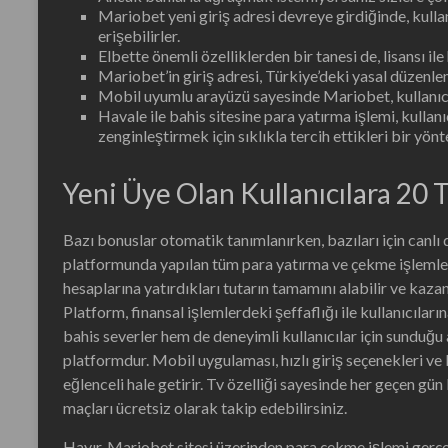
Mariobet yeni giriş adresi devreye girdiğinde, kulla
erişebilirler.
Elbette önemli özelliklerden bir tanesi de, lisansı il
Mariobet’in giriş adresi, Türkiye’deki yasal düzenl
Mobil uyumlu arayüzü sayesinde Mariobet, kullanıcıla
Havale ile bahis sitesine para yatırma işlemi, kullan
zenginleştirmek için sıklıkla tercih ettikleri bir yön
Yeni Üye Olan Kullanıcılara 20
Bazı bonuslar otomatik tanımlanırken, bazıları için canlı
platformunda yapılan tüm para yatırma ve çekme işlemle
hesaplarına yatırdıkları tutarın tamamını alabilir ve kazan
Platform, finansal işlemlerdeki şeffaflığı ile kullanıcıla
bahis severler hem de deneyimli kullanıcılar için sunduğu 
platformdur. Mobil uygulaması, hızlı giriş seçenekleri v
eğlenceli hale getirir. Tv özelliği sayesinde her geçen gün
maçları ücretsiz olarak takip edebilirsiniz.
Hayır, Mariobet sitesi üzerinden para çekme işlemi gerçe