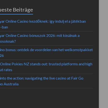
este Beiträge
r Online Casino kezdőknek: így indulj el a játékban
-ban
ar Online Casino bónuszok 2026: mit kínálnak a
kosoknak?
ino bonus: ontdek de voordelen van het welkomstpakket
026
Online Pokies NZ stands out: trusted platforms and high
ut rates
into the action: navigating the live casino at Fair Go
o Australia