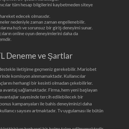
nıcılar tüm hesap bilgilerini kaybetmeden siteye
e hareket edecek olmasıdır.
emeler nedeniyle zaman zaman engellenebilir.
rına hızlı ve sorunsuz bir giriş deneyimi sunar.
ıcıların online oyun deneyimlerini daha da
temdir.
 TL Deneme ve Şartlar
 destekle iletişime geçmeniz gerekebilir. Mariobet
rinde komisyon alınmamaktadır. Kullanıcılar
çlarını herhangi bir kesinti olmadan çekebilirler.
rına avantaj sağlamaktadır. Firma, hem yeni başlayan
avantajlar sayesinde tercih edilebilecek bir
e bonus kampanyaları ile bahis deneyiminizi daha
 kullanıcı sayısını artmaktadır. Tv uygulaması ile bütün
kleştirirken herhangi bir belge talep edilmemektedir.