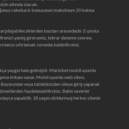
nizin altında olacak.
duğunuz rakeback bonusunun maksimum 20 katına
arşılaşabileceklerden bazıları arasındadır. E-posta
renizi yanlış girerseniz, tekrar deneme sınırına
rolanızı sıfırlamak zorunda kalabilirsiniz.
ça yaygın hale gelmiştir. Mariobet mobil uyumlu
yapma imkanı sunar. Mobil uyumlu web sitesi,
ihazınızdan veya tabletinizden siteye giriş yaparak
hizmetlerden faydalanabilirsiniz. Bahis severler
i kolayca yapabilir. 18 yaşını doldurmuş herkes sitenin