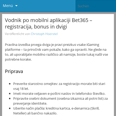
Menü
Vodnik po mobilni aplikaciji Bet365 –
registracija, bonus in dvigi
Veröffentlicht von
Christoph Hoerstel
Pravilna izvedba prvega dviga je pravi preizkus vsake iGaming
platforme – ta priročnik vam pokaže, kako ga opraviti. Ne glede na
to, ali uporabljate mobilno različico ali namizje, boste tukaj našli vse
potrebne korake.
Priprava
Preverite starostno omejitev: za registracijo morate biti stari
vsaj 18 let.
Imeti morate veljaven e-poštni naslov in telefonsko številko.
Pripravite osebni dokument (osebna izkaznica ali potni list) za
preverjanje identitete.
Izberite način plačila: kreditna kartica, e-denarnica (Skrill,
Neteller) ali bančno nakazilo.