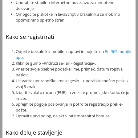
Uporabite stabilno internetno povezavo za nemoteno
delovanje.
Omogočite piškotke in JavaScript v brskalniku za mobilno
optimizirano spletno stran.
Kako se registrirati
Odprite brskalnik v mobilni napravi in pojdite na
Bet365 mobile
app
.
Kliknite gumb »Pridruži se« ali »Registracija«.
Vnesite svoje osebne podatke: ime, priimek, datum rojstva,
naslov.
Ustvarite uporabniško ime in geslo – uporabite močno geslo z
vsaj 8 znaki.
Izberite valuto računa (EUR) in vnesite promocijsko kodo, če jo
imate.
Sprejmite pogoje poslovanja in potrdite registracijo prek e-
pošte.
Opravite prvi polog, da aktivirate morebitni bonuse.
Kako deluje stavljenje